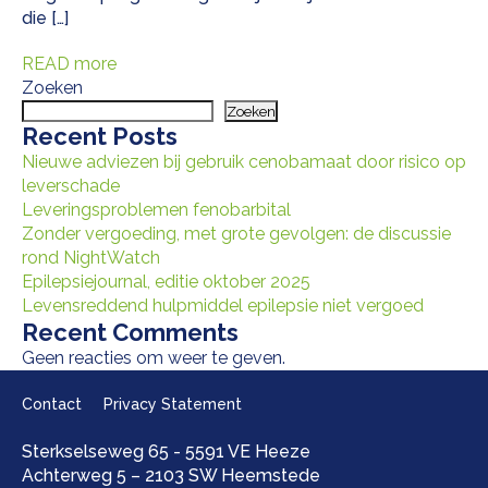
die […]
READ more
Zoeken
Zoeken
Recent Posts
Nieuwe adviezen bij gebruik cenobamaat door risico op
leverschade
Leveringsproblemen fenobarbital
Zonder vergoeding, met grote gevolgen: de discussie
rond NightWatch
Epilepsiejournal, editie oktober 2025
Levensreddend hulpmiddel epilepsie niet vergoed
Recent Comments
Geen reacties om weer te geven.
Contact
Privacy Statement
Sterkselseweg 65 - 5591 VE Heeze
Achterweg 5 – 2103 SW Heemstede