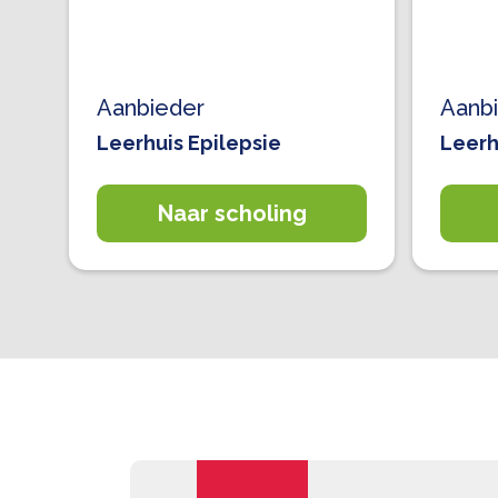
Aanbieder
Aanb
Leerhuis Epilepsie
Leerh
Naar scholing