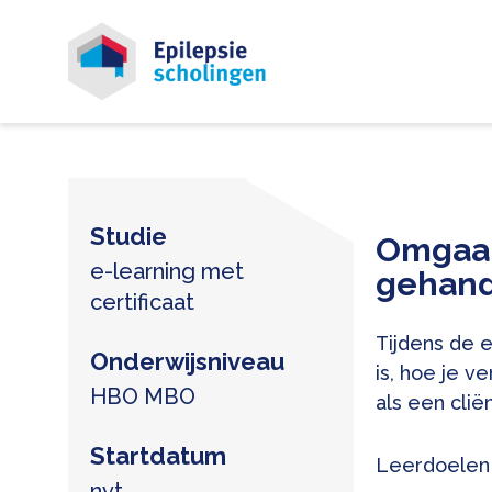
Studie
Omgaan
e-learning met
gehand
certificaat
Tijdens de e
Onderwijsniveau
is, hoe je v
HBO MBO
als een clië
Startdatum
Leerdoelen
nvt