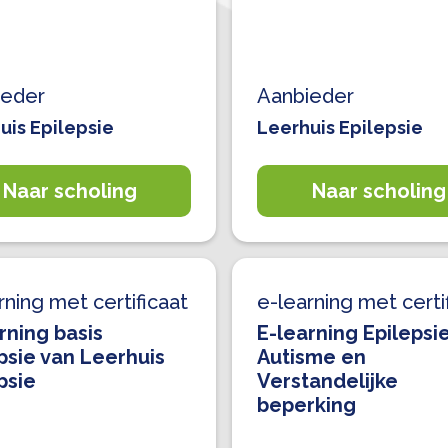
ieder
Aanbieder
uis Epilepsie
Leerhuis Epilepsie
Naar scholing
Naar scholing
rning met certificaat
e-learning met certi
rning basis
E-learning Epilepsie
psie van Leerhuis
Autisme en
psie
Verstandelijke
beperking