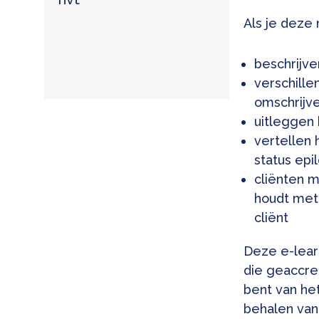
Als je deze
beschrijve
verschill
omschrijv
uitleggen
vertellen 
status epi
cliënten m
houdt met 
cliënt
Deze e-lear
die geaccred
bent van he
behalen van