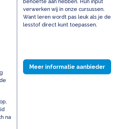
behoefte aan hebben. Hun input
verwerken wij in onze cursussen.
Want leren wordt pas leuk als je de
lesstof direct kunt toepassen.
n
Meer informatie aanbieder
ng
 de
op,
id
ch na