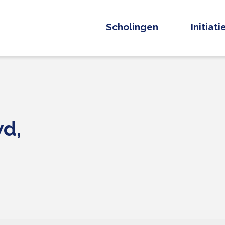
Scholingen
Initiat
n
wd,